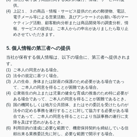
供。
(4) 上記１、３の商品・情報・サービス提供のための郵便物、電話、
電子メール等による営業活動、及びアンケートのお願い等のマー
ケティング活動、顧客動向分析または商品開発等の調査分析。情
報、サービスの提供は、ご本人からの申出がありましたら取り止
めさせていただきます。
5. 個人情報の第三者への提供
当社が保有する個人情報は、以下の場合に、第三者へ提供されま
す。
(1) ご本人の同意がある場合。
(2) 法令の規定に基づく場合。
(3) 人の生命、身体または財産の保護のため必要がある場合であっ
て、ご本人の同意を得ることが困難である場合。
(4) 公衆衛生の向上または児童の健全な育成の推進のため特に必要が
ある場合であって、ご本人の同意を得ることが困難であるとき。
(5) 国の機関もしくは地方公共団体、またはその委託を受けたものが
法令の定める事務を遂行することに対して協力する必要がある場
合であって、ご本人の同意を得ることにより当該事務の遂行に支
障を及ぼす恐れがあるとき。
(6) 利用目的の達成に必要な範囲で、機密保持契約を締結している信
頼出来る業務委託先に対し、必要な範囲で開示する場合。