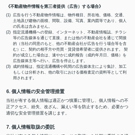
《不動産物件情報を第三者提供（広告）する場合》
(1) 広告を行う不動産物件情報は、物件種目、所在地、価格、交通、
土地及び建物の面積、間取、設備、写真、案内図等であり、個人
の氏名は含みません。
(2) 指定流通機構への登録、インターネット、不動産情報誌、チラシ
等の広告媒体を通じて直接、または他の不動産会社を通じて間接
的（当社の同意のもと、他の不動産会社が広告を行う場合等を含
む）に、契約の相手方や売買・賃貸借希望者に提供されます。 契
約が成立した場合は、速やかに成約報告（成約年月日、価格）を
広告媒体主等へ行い、広告を停止します。
(3) 成約情報は、指定流通機構や民間の広告媒体主により集計、加工
もしくは分析され、他の取引における価格査定の資料等として利
用されます。
6. 個人情報の安全管理措置
当社が有する個人情報は適正かつ慎重に管理し、個人情報への不
正アクセス、紛失、改ざん、漏えい等を防止するため、必要かつ
適切な安全管理措置を講じます。
7. 個人情報取扱の委託