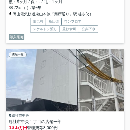
敷：5ヶ月 / 保：- / 礼：1ヶ月
88.72㎡（-）/築6年
岡山電気軌道東山本線「県庁通り」駅 徒歩3分
電気有
商店街
ワンフロア
スケルトン渡し
重飲食可
公共下水
即入居可
店舗一部
総社市中央
総社市中央１丁目の店舗一部
13.5
万円
管理費等
8,000円