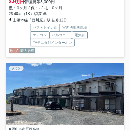
3.9
万円
管理費等
3,000円
敷：0ヶ月 / 保：- / 礼：0ヶ月
26.40㎡（1K）/築31年
山陽本線「西川原」駅 徒歩12分
バス・トイレ別
室内洗濯機置場
エアコン
バルコニー
電気有
TVモニタ付インターホン
敷礼0
即入居可
タウン
岡山市南区西高崎