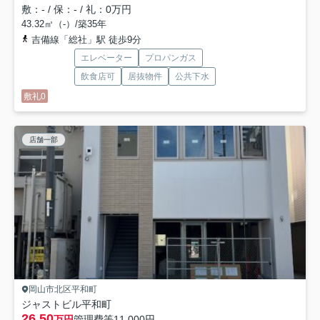
敷：- / 保：- / 礼：0万円
43.32㎡（-）/築35年
吉備線「総社」駅 徒歩9分
エレベーター
プロパンガス
飲食店可
居抜物件
公共下水
敷礼0
店舗一部
岡山市北区平和町
ジャストビル平和町
26.50
万円
管理費等
11,000円