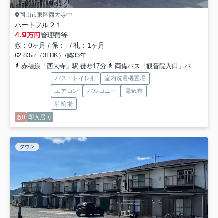
岡山市東区西大寺中
ハートフル２１
4.9
万円
管理費等
-
敷：0ヶ月 / 保：- / 礼：1ヶ月
62.83㎡（3LDK）/築33年
赤穂線「西大寺」駅 徒歩17分
両備バス「観音院入口」バス停下車 徒歩5分
バス・トイレ別
室内洗濯機置場
エアコン
バルコニー
電気有
駐輪場
敷0
即入居可
タウン