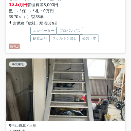
13.5
万円
管理費等
8,000円
敷：- / 保：- / 礼：0万円
38.70㎡（-）/築35年
吉備線「総社」駅 徒歩9分
エレベーター
プロパンガス
飲食店可
スケルトン渡し
公共下水
敷礼0
事業用地
岡山市北区玉柏