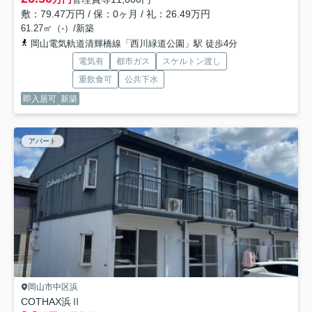
敷：79.47万円 / 保：0ヶ月 / 礼：26.49万円
61.27㎡（-）/新築
岡山電気軌道清輝橋線「西川緑道公園」駅 徒歩4分
電気有
都市ガス
スケルトン渡し
重飲食可
公共下水
即入居可
新築
アパート
岡山市中区浜
COTHAX浜Ⅱ