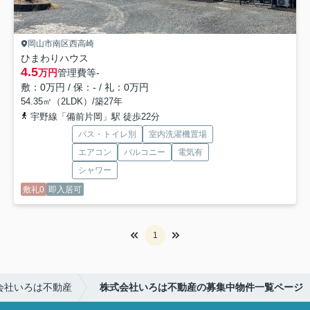
岡山市南区西高崎
ひまわりハウス
4.5
万円
管理費等
-
敷：0万円 / 保：- / 礼：0万円
54.35㎡（2LDK）/築27年
宇野線「備前片岡」駅 徒歩22分
バス・トイレ別
室内洗濯機置場
エアコン
バルコニー
電気有
シャワー
敷礼0
即入居可
1
会社いろは不動産
株式会社いろは不動産の募集中物件一覧ページ