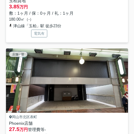
玉柏貸地
3.85
万円
敷：1ヶ月 / 保：0ヶ月 / 礼：1ヶ月
180.00㎡（-）
津山線「玉柏」駅 徒歩23分
電気有
店舗一部
岡山市北区表町
Phoenix店舗
27.5
万円
管理費等
-