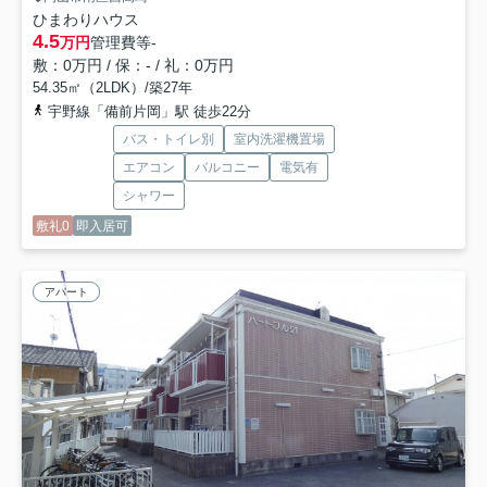
ひまわりハウス
4.5
万円
管理費等
-
敷：0万円 / 保：- / 礼：0万円
54.35㎡（2LDK）/築27年
宇野線「備前片岡」駅 徒歩22分
バス・トイレ別
室内洗濯機置場
エアコン
バルコニー
電気有
シャワー
敷礼0
即入居可
アパート